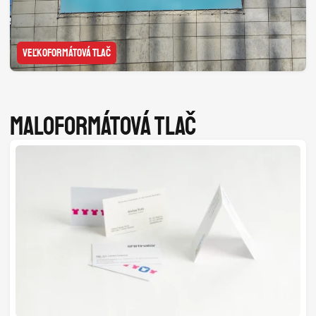
VEĽKOFORMÁTOVÁ TLAČ
Maloformátová tlač