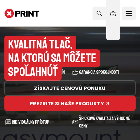
Kvalitná tlač,
na ktorú sa môžete
spoľahnúť
Rýchla výroba už do 24 hodín
Garancia spokojnosti
ZÍSKAJTE CENOVÚ PONUKU
PREZRITE SI NAŠE PRODUKTY
Špičková kvalita za výhodné
Individuálny prístup
ceny